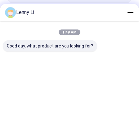
Lenny Li
Fortsetzen
1:49 AM
Unsere Kategorien
Good day, what product are you looking for?
Harz-Bond-
1A1 Diamond Wheel
cbn, der Rad s
Diamanträder
Startseite
Über uns
Kontakt
Desktop Site
Sitemap
Datenschutzerklärung