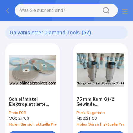
Galvanisierter Diamond Tools
(62)
Schleifmittel
75 mm Kern G1/2'
Elektroplattierte
Gewinde
Diamantschleifscheibe
Diamantbohrstück
Preis:
FOB
Preis:
Negotiate
für Glaskeramikstein
für Glasstein-
MOQ:
2 PCS
MOQ:
2 PCS
Marmor
Holen Sie sich aktuelle Preis
Holen Sie sich aktuelle Preis