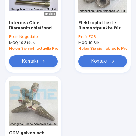
Werksbesichtigung
Qualitätskontrolle
Internes Cbn-
Elektroplattierte
Diamantschleifnadel
Diamantpunkte für
Kontakt mit uns
10 mm Schank
langlebige
Preis:
Negotiate
Preis:
FOB
Elektroplattierte
Drehwerkzeuge
MOQ:
10 Stück
MOQ:
10 Stk
Diamantwerkzeuge
Nachricht
Holen Sie sich aktuelle Preis
Holen Sie sich aktuelle Preis
Angebot anfordern
Kontakt
Kontakt
Harz-Bond-Diamanträder
1A1 Diamond Wheel
cbn, der Rad schärft
Schleifscheiben Centerless
ODM galvanisch