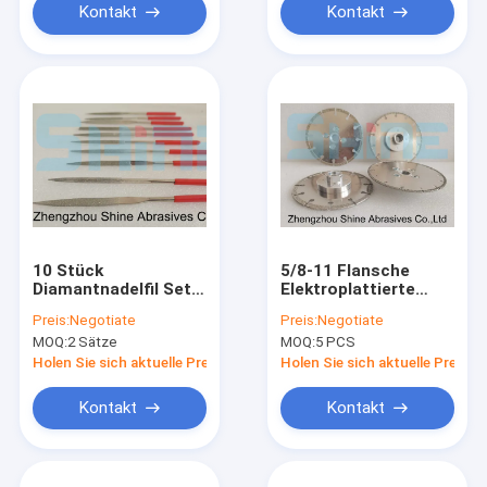
Kontakt
Kontakt
10 Stück
5/8-11 Flansche
Diamantnadelfil Set
Elektroplattierte
5mm Schank für
Diamantwerkzeuge
Preis:
Negotiate
Preis:
Negotiate
Schmuck Filing Glas
Diamant Vanity Blade
MOQ:
2 Sätze
MOQ:
5 PCS
Metalle
für Marmor
Schimmelherstellung
Holen Sie sich aktuelle Preis
Holen Sie sich aktuelle Preis
Kontakt
Kontakt