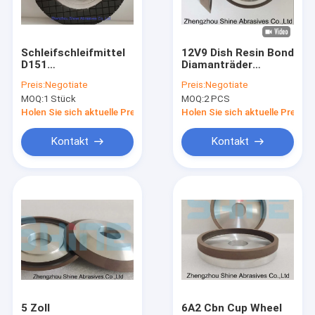
Werksbesichtigung
Qualitätskontrolle
Schleifschleifmittel
12V9 Dish Resin Bond
D151
Diamanträder
Kontakt mit uns
Diamantschleifrad
3x10mm Diamant
Preis:
Negotiate
Preis:
Negotiate
zum Schleifen von
Cbn Schleifräder
MOQ:
1 Stück
MOQ:
2 PCS
Wolframkarbid
Nachricht
Holen Sie sich aktuelle Preis
Holen Sie sich aktuelle Preis
Angebot anfordern
Kontakt
Kontakt
Harz-Bond-Diamanträder
1A1 Diamond Wheel
cbn, der Rad schärft
Schleifscheiben Centerless
5 Zoll
6A2 Cbn Cup Wheel