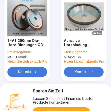
14A1 200mm Dia-
Abrasive
Harz-Bindungen CBN-
Harzbindung
Schleifräder für HSS-
Diamanträder 100mm
Preis:
Negotiate
Preis:
Negotiate
Drehwerkzeuge
11A2 für Karbid-
MOQ:
1 Stück
MOQ:
2 PCS
Sageblatten
Holen Sie sich aktuelle Preis
Holen Sie sich aktuelle Preis
Kontakt
Kontakt
Sparen Sie Zeit
Lassen Sie uns mit Ihnen die besten
Produkte kontaktieren.