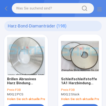
Harz-Bond-Diamanträder
(198)
Brillen Abrasives
Schleifschleifstoffe
Harz Bindung
1A1 Harzbindung
Diamant & CBN
Diamantschärfrad
Preis:
FOB
Preis:
FOB
Schleifrad
für harte
MOQ:
2 PCS
MOQ:
2 Stück
Grundlagen
Legierungen
Holen Sie sich aktuelle Preis
Holen Sie sich aktuelle Preis