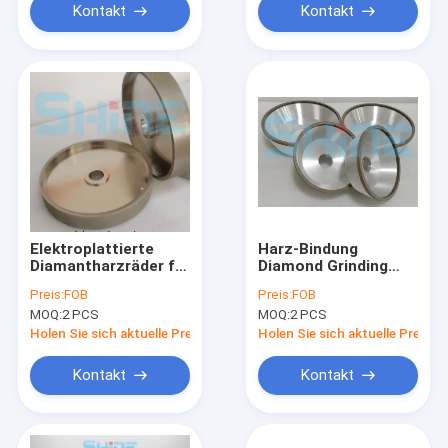
Kontakt
Kontakt
Elektroplattierte
Harz-Bindung
Diamantharzräder für
Diamond Grinding
Trocken- und
Wheel CBN-11A2 45
Preis:
FOB
Preis:
FOB
Nassschleifen
Grad-Kettensäge, die
MOQ:
2 PCS
MOQ:
2 PCS
63mm schärft
Holen Sie sich aktuelle Preis
Holen Sie sich aktuelle Preis
Kontakt
Kontakt