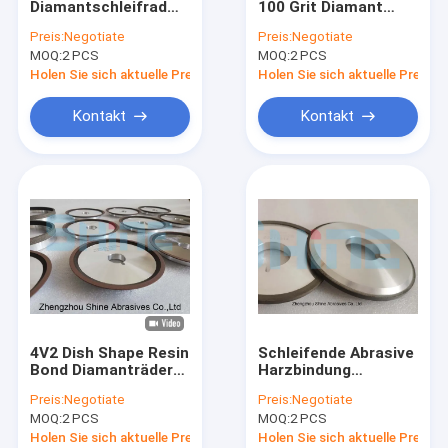
Diamantschleifrad
100 Grit Diamant
1A1R Diamond Wheels
für Carbide 12V9
Schleifrad für
Preis:
Negotiate
Preis:
Negotiate
Schüsselform
Karbidwerkzeuge
MOQ:
Galvanisierter Diamond Wheels
2 PCS
MOQ:
2 PCS
Holen Sie sich aktuelle Preis
Holen Sie sich aktuelle Preis
Diamant-Dresswerkzeuge
Kontakt
Kontakt
Schleifräder für Metallbindungen
CNC-Schleifräder
Verglasungsplatten
Galvanisierter Diamond Tools
4V2 Dish Shape Resin
Schleifende Abrasive
Bond Diamanträder
Harzbindung
für Karbid Kreissäge
Diamanträder 3A1
Preis:
Negotiate
Preis:
Negotiate
Schlittschleifen
MOQ:
2 PCS
MOQ:
2 PCS
Holen Sie sich aktuelle Preis
Holen Sie sich aktuelle Preis