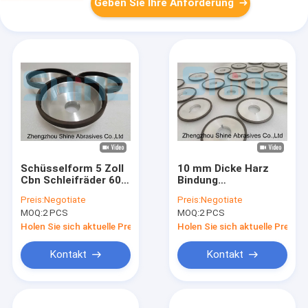
Geben Sie Ihre Anforderung
Schüsselform 5 Zoll
10 mm Dicke Harz
Cbn Schleifräder 600
Bindung
Grit
Diamanträder 100
Preis:
Negotiate
Preis:
Negotiate
mm 3A1 Festkarbid
MOQ:
2 PCS
MOQ:
2 PCS
Schleifen
Holen Sie sich aktuelle Preis
Holen Sie sich aktuelle Preis
Kontakt
Kontakt