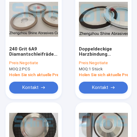
240 Grit 6A9
Doppeldeckige
Diamantschleifräder
Harzbindung
zum Schärfen von
Diamanträder 500
Preis:
Negotiate
Preis:
Negotiate
Karbidsägen
mm Kubik-
MOQ:
2 PCS
MOQ:
1 Stück
Bornitridrad
Holen Sie sich aktuelle Preis
Holen Sie sich aktuelle Preis
Kontakt
Kontakt
Heim
Produkte
Über uns