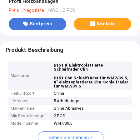
Profil Holzbandsägen
Preis：Negotiate
MOQ：2 PCS
Bestpreis
Kontakt
Produkt-Beschreibung
B151 8' Elektroplattierte
Schleifräder Cbn
,
Markieren
,
B151 Cbn Schleifräder für WM7/39.5
8'' elektroplattierte Cbn-Schleifräder
für WM7/39.5
Herkunftsort
China
Lieferzeit
5 Arbeitstage
Markenname
Shine Abrasives
Min Bestellmenge
2 PCS
Modellnummer
WM7/39.5
Sehen Sie mehr an