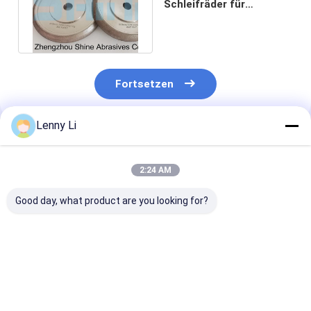
Schleifräder für
WM7/39.5 Profil
Holzbandsägen
Fortsetzen
Lenny Li
Empfohlene Produkte
2:24 AM
Good day, what product are you looking for?
Elektroplattierte
Elektroplattierte
Elektroplattie
Diamantbandsägen
Diamantschleifmaschine
CBN-
zum Schleifen von
zum Schärfen von
Schleifmaschi