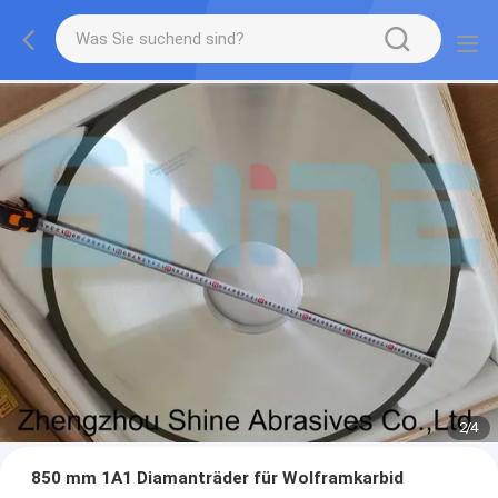
2
/
4
850 mm 1A1 Diamanträder für Wolframkarbid