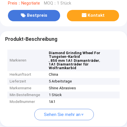
Preis：Negotiate
MOQ：1 Stück
Bestpreis
Kontakt
Produkt-Beschreibung
Diamond Grinding Wheel For
Tungsten-Karbid
Markieren
,
,
850 mm 1A1 Diamanträder
1A1 Diamanträder für
Wolframkarbid
Herkunftsort
China
Lieferzeit
5 Arbeitstage
Markenname
Shine Abrasives
Min Bestellmenge
1 Stück
Modellnummer
1A1
Sehen Sie mehr an