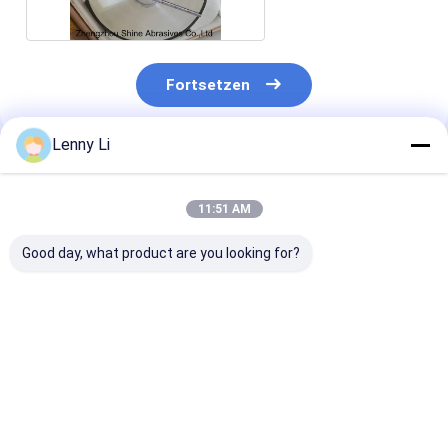
Fortsetzen
Lenny Li
Empfohlene Produkte
11:51 AM
Good day, what product are you looking for?
Kunstharzgebundene
Was ist eine
1A1 CBN Grind
Diamant-CBN-
kunstharzgebundene
Wheel for
Schleifscheibe 1A1
Diamantscheibe
Woodworking
zum Schleifen harter
1A1?
Carbide-Tippe
Materialien
Steel Chainsa
Bestpreis
Bestpreis
Bestprei