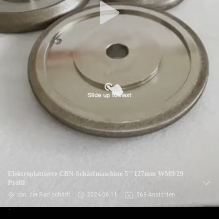
Elektroplattierte CBN-Schärfmaschine 5'' 127mm WM9/29
Profil
cbn, der Rad schärft
2024-06-11
568 Ansichten